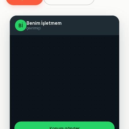
Benim İşletmem
Bİ
çevrimiçi
Konum gönder