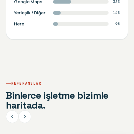
Google Maps
33
%
Yerleşik / Diğer
14
%
Here
9
%
REFERANSLAR
Binlerce işletme bizimle
haritada.