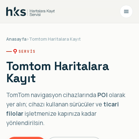
Anasayfa
›
Tomtom Haritalara Kayıt
SERVIS
Tomtom Haritalara
Kayıt
TomTom navigasyon cihazlarında
POI
olarak
yer alın; cihazı kullanan sürücüler ve
ticari
filolar
işletmenize kapınıza kadar
yönlendirilsin.