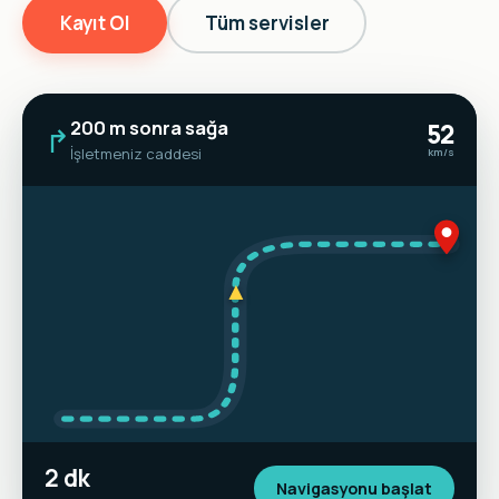
Kayıt Ol
Tüm servisler
200 m sonra sağa
52
↱
İşletmeniz caddesi
km/s
▲
2 dk
Navigasyonu başlat