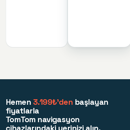
Hemen
3.199₺'den
başlayan
fiyatlarla
TomTom navigasyon
cihazlarındaki yerinizi alın.