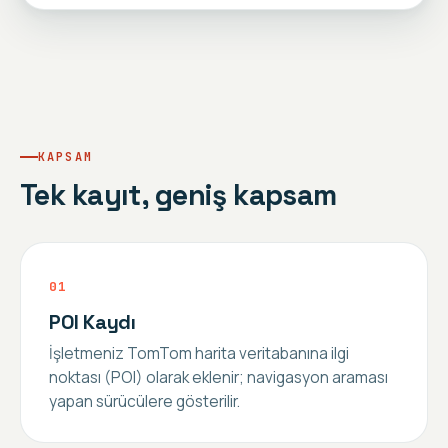
KAPSAM
Tek kayıt, geniş kapsam
0
1
POI Kaydı
İşletmeniz TomTom harita veritabanına ilgi
noktası (POI) olarak eklenir; navigasyon araması
yapan sürücülere gösterilir.