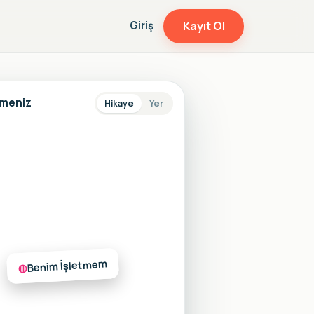
Giriş
Kayıt Ol
tmeniz
Hikaye
Yer
Benim İşletmem
◍