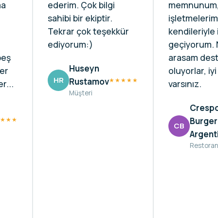
ma
ederim. Çok bilgi
memnunum,
sahibi bir ekiptir.
işletmelerim
Tekrar çok teşekkür
kendileriyle 
ediyorum:)
geçiyorum.
beş
arasam des
Huseyn
er
oluyorlar, iyi
HR
Rustamov
★★★★★
r...
varsınız.
Müşteri
Cresp
★★★
Burger
CB
Argent
Restora