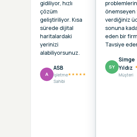
gidiliyor, hızlı
problemlerin
çözüm
önemseyen 
geliştiriliyor. Kısa
verdiğiniz üc
sürede dijital
sonuna kada
haritalardaki
eden bir fir
yerinizi
Tavsiye ede
alabiliyorsunuz.
Simge
SY
ASB
Yıldız
A
★★★★★
İşletme
Müşteri
Sahibi