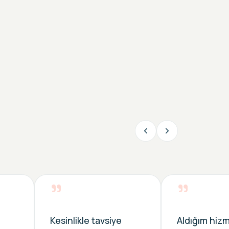
”
”
Kesinlikle tavsiye
Aldığım hiz