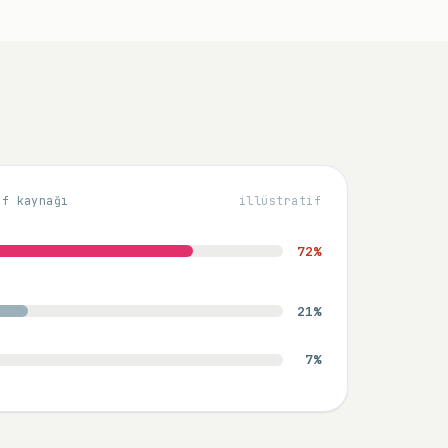
if kaynağı
illüstratif
72
%
21
%
7
%