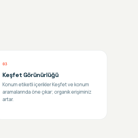
0
3
Keşfet Görünürlüğü
Konum etiketli içerikler Keşfet ve konum
aramalarında öne çıkar; organik erişiminiz
artar.