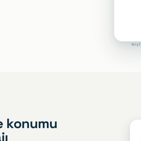
müşt
me konumu
jı