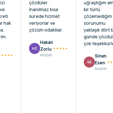
izi
çözdüler.
uğraştığım a
ve
İnanılmaz kısa
bir türlü
reti
sürede hizmet
çözemediğim
r hak
veriyorlar ve
sorunumu
ma.
çözüm odaklılar.
yaklaşık dört 
rim.
günde çözdül
Hakan
çok teşekkürle
HZ
Zorlu
★★★★★
Müşteri
★★★★★
Sinan
SE
Esen
★★
Müşteri