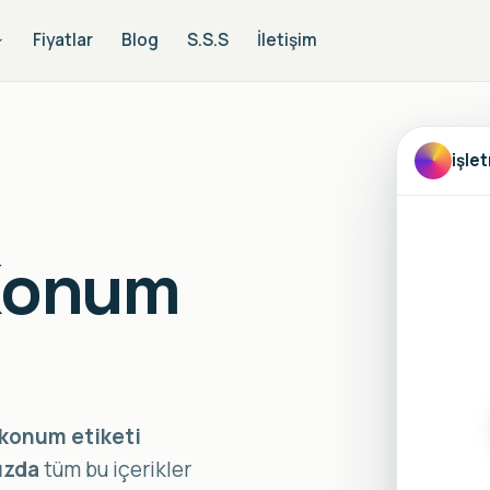
Fiyatlar
Blog
S.S.S
İletişim
işle
Konum
konum etiketi
ızda
tüm bu içerikler