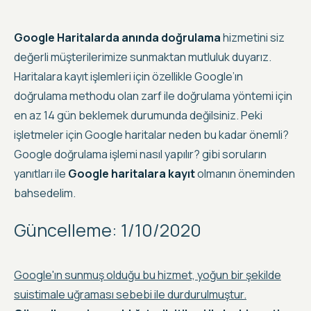
Google Haritalarda anında doğrulama
hizmetini siz
değerli müşterilerimize sunmaktan mutluluk duyarız.
Haritalara kayıt işlemleri için özellikle Google’ın
doğrulama methodu olan
zarf ile doğrulama yöntemi
için
en az 14 gün beklemek durumunda değilsiniz. Peki
işletmeler için
Google haritalar
neden bu kadar önemli?
Google doğrulama işlemi nasıl yapılır
? gibi soruların
yanıtları ile
Google haritalara kayıt
olmanın öneminden
bahsedelim.
Güncelleme: 1/10/2020
Google'ın sunmuş olduğu bu hizmet, yoğun bir şekilde
suistimale uğraması sebebi ile durdurulmuştur.