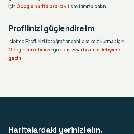
için
Google haritalara kayıt
sayfamıza bakın.
Profilinizi güçlendirelim
İşletme Profilinizi fotoğraflar dahil eksiksiz kurmak için
Google paketimize
göz atın veya
bizimle iletişime
geçin
.
Haritalardaki yerinizi alın.