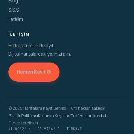
Blog
S.S.S
İletişim
İLETIŞIM
Hızlı çözüm, hızlı kayıt.
Dijital haritalardaki yerinizi alın.
Hemen Kayıt Ol
©
2026
Haritalara Kayıt Servisi · Tüm hakları saklıdır.
Gizlilik Politikası
Kullanım Koşulları
Telif Hakları
llms.txt
Çerez tercihleri
41.0082° N · 28.9784° E · TÜRKİYE